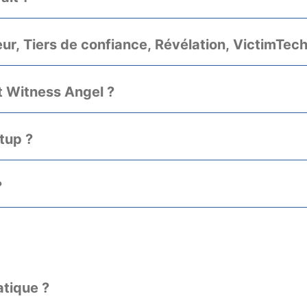
teur, Tiers de confiance, Révélation, VictimTech
et Witness Angel ?
tup ?
?
atique ?